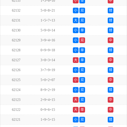
62133
1+3+6=10
小
单
中
62132
5+8+8=21
小
双
错
62131
1+5+7=13
大
双
错
62130
5+9+0=14
小
单
错
62129
3+9+4=16
小
双
中
62128
0+9+9=18
小
单
错
62127
3+8+3=14
大
单
中
62126
3+7+9=19
小
双
错
62125
5+0+2=07
小
双
中
62124
8+9+2=19
小
双
错
62123
2+9+4=15
大
双
中
62122
0+9+6=15
大
单
中
62121
1+9+5=15
小
双
错