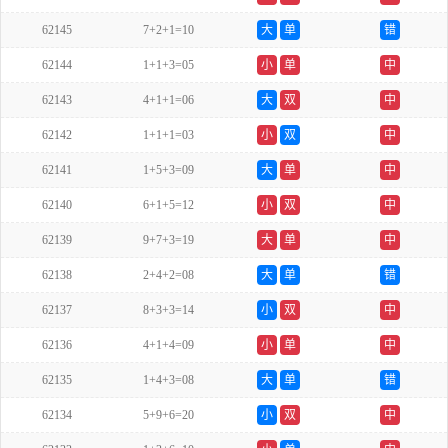
62145
7+2+1=10
大
单
错
62144
1+1+3=05
小
单
中
62143
4+1+1=06
大
双
中
62142
1+1+1=03
小
双
中
62141
1+5+3=09
大
单
中
62140
6+1+5=12
小
双
中
62139
9+7+3=19
大
单
中
62138
2+4+2=08
大
单
错
62137
8+3+3=14
小
双
中
62136
4+1+4=09
小
单
中
62135
1+4+3=08
大
单
错
62134
5+9+6=20
小
双
中