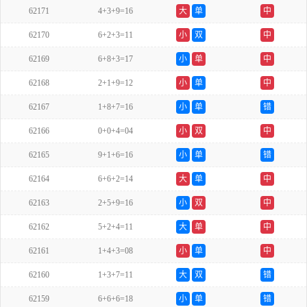
62171
4+3+9=16
大
单
中
62170
6+2+3=11
小
双
中
62169
6+8+3=17
小
单
中
62168
2+1+9=12
小
单
中
62167
1+8+7=16
小
单
错
62166
0+0+4=04
小
双
中
62165
9+1+6=16
小
单
错
62164
6+6+2=14
大
单
中
62163
2+5+9=16
小
双
中
62162
5+2+4=11
大
单
中
62161
1+4+3=08
小
单
中
62160
1+3+7=11
大
双
错
62159
6+6+6=18
小
单
错