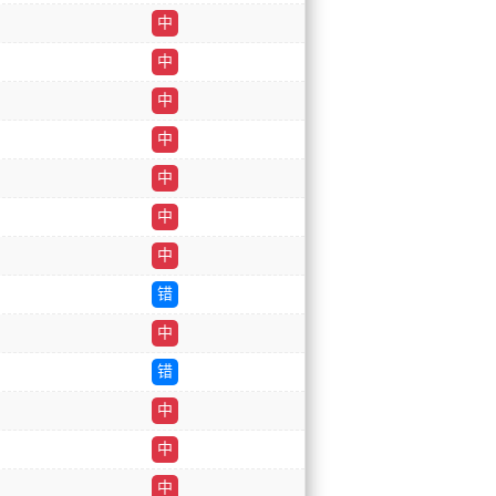
中
中
中
中
中
中
中
错
中
错
中
中
中