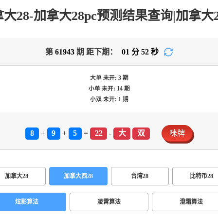
第
61943
期 距下期：
01
分
52
秒
大单
未开:
3
期
小单
未开:
14
期
小双
未开:
1
期
8
+
9
+
5
=
22
-
大
双
咪牌
加拿大28
加拿大西28
台湾28
比特币28
炫影算法
凌霄算法
澄霜算法