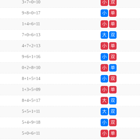
3+7+0=10
小
双
9+8+0=17
小
单
1+4+6=11
小
单
7+0+6=13
大
双
4+7+2=13
小
单
9+6+1=16
小
双
0+2+8=10
小
单
8+1+5=14
小
双
1+3+5=09
小
单
8+4+5=17
大
双
5+5+1=11
大
双
5+4+9=18
小
双
5+0+6=11
小
单