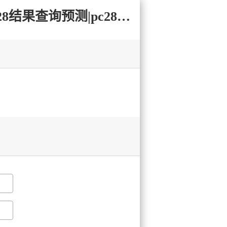
谨记域名-28yC.com 加拿大28-加拿大28pc预测结果查询|加拿大28结果查询预测|pc28加拿大官网|加拿大28开奖结果预测官网在线