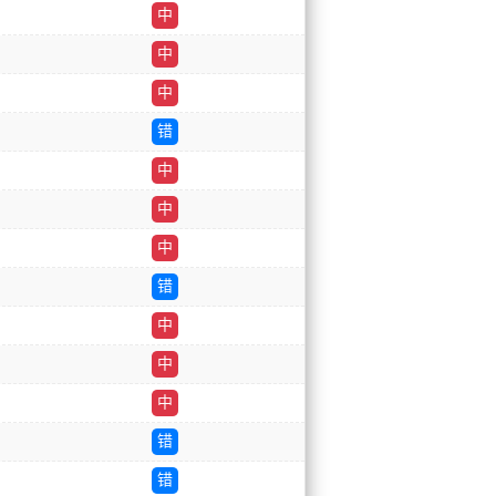
中
中
中
错
中
中
中
错
中
中
中
错
错