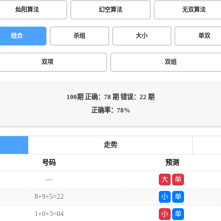
灿阳算法
幻空算法
无双算法
组合
杀组
大小
单双
双项
双组
100期 正确：78 期 错误：22 期
正确率：78%
走势
号码
预测
---
大
单
8+9+5=22
小
单
1+0+3=04
小
单