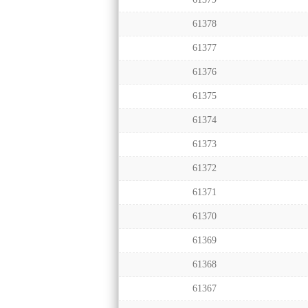
61378
61377
61376
61375
61374
61373
61372
61371
61370
61369
61368
61367