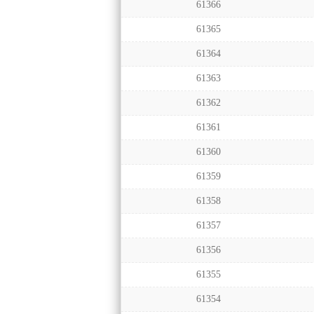
61366
61365
61364
61363
61362
61361
61360
61359
61358
61357
61356
61355
61354