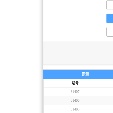
预测
期号
61407
61406
61405