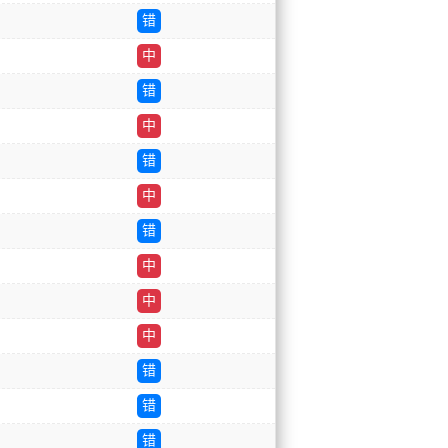
错
中
错
中
错
中
错
中
中
中
错
错
错