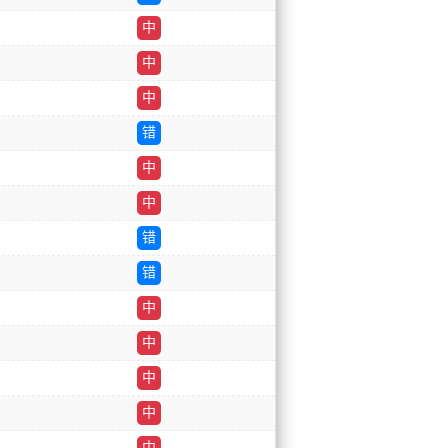
中
中
中
错
中
中
错
错
中
中
中
中
中