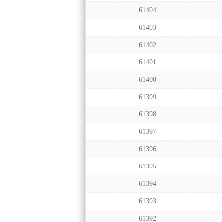
61404
61403
61402
61401
61400
61399
61398
61397
61396
61395
61394
61393
61392