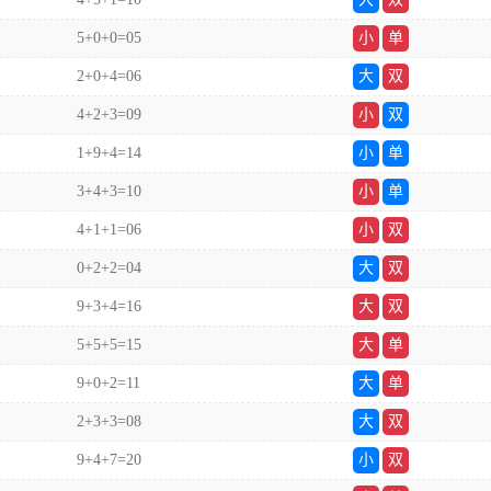
5+0+0=05
小
单
2+0+4=06
大
双
4+2+3=09
小
双
1+9+4=14
小
单
3+4+3=10
小
单
4+1+1=06
小
双
0+2+2=04
大
双
9+3+4=16
大
双
5+5+5=15
大
单
9+0+2=11
大
单
2+3+3=08
大
双
9+4+7=20
小
双