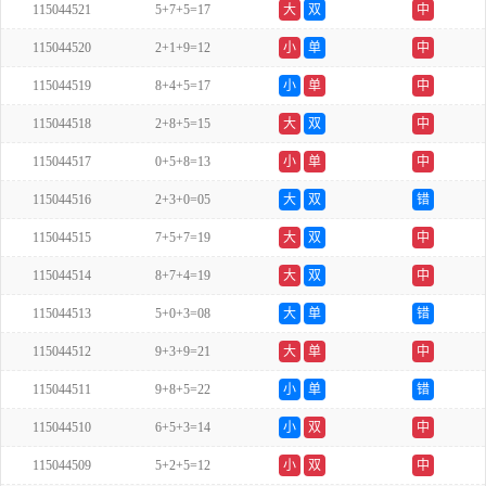
115044521
5+7+5=17
大
双
中
115044520
2+1+9=12
小
单
中
115044519
8+4+5=17
小
单
中
115044518
2+8+5=15
大
双
中
115044517
0+5+8=13
小
单
中
115044516
2+3+0=05
大
双
错
115044515
7+5+7=19
大
双
中
115044514
8+7+4=19
大
双
中
115044513
5+0+3=08
大
单
错
115044512
9+3+9=21
大
单
中
115044511
9+8+5=22
小
单
错
115044510
6+5+3=14
小
双
中
115044509
5+2+5=12
小
双
中