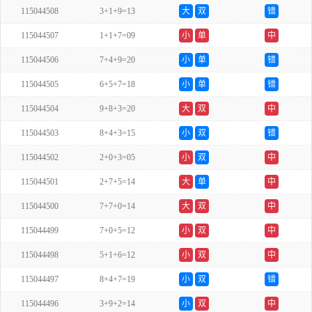
115044508
3+1+9=13
大
双
错
115044507
1+1+7=09
小
单
中
115044506
7+4+9=20
小
单
错
115044505
6+5+7=18
小
单
错
115044504
9+8+3=20
大
双
中
115044503
8+4+3=15
小
双
错
115044502
2+0+3=05
小
双
中
115044501
2+7+5=14
大
单
中
115044500
7+7+0=14
大
双
中
115044499
7+0+5=12
小
双
中
115044498
5+1+6=12
小
双
中
115044497
8+4+7=19
小
双
错
115044496
3+9+2=14
小
双
中