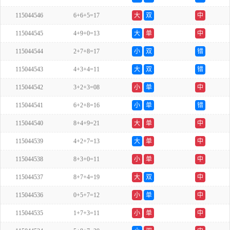
115044546
6+6+5=17
大
双
中
115044545
4+9+0=13
大
单
中
115044544
2+7+8=17
小
双
错
115044543
4+3+4=11
大
双
错
115044542
3+2+3=08
小
单
中
115044541
6+2+8=16
小
单
错
115044540
8+4+9=21
大
单
中
115044539
4+2+7=13
大
单
中
115044538
8+3+0=11
小
单
中
115044537
8+7+4=19
大
双
中
115044536
0+5+7=12
小
单
中
115044535
1+7+3=11
小
单
中