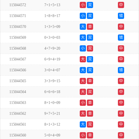
115044572
7+1+5=13
小
双
中
115044571
1+8+8=17
小
双
错
115044570
1+3+5=09
大
单
中
115044569
0+3+0=03
大
双
错
115044568
4+7+9=20
小
双
中
115044567
6+9+4=19
大
双
中
115044566
3+0+4=07
大
双
错
115044565
3+3+9=15
大
单
中
115044564
6+6+6=18
大
双
中
115044563
8+1+0=09
小
单
中
115044562
9+7+5=21
大
单
中
115044561
8+1+3=12
大
双
中
115044560
5+0+4=09
小
单
中