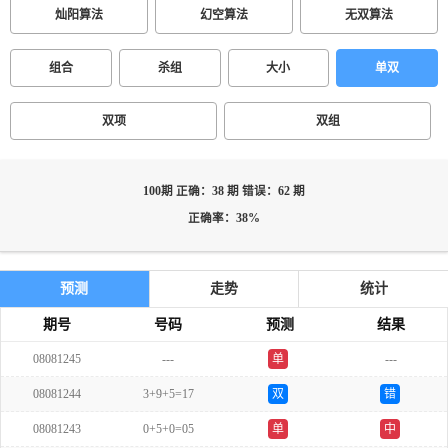
灿阳算法
幻空算法
无双算法
组合
杀组
大小
单双
双项
双组
100期 正确：38 期 错误：62 期
正确率：38%
预测
走势
统计
期号
号码
预测
结果
08081245
---
单
---
08081244
3+9+5=17
双
错
08081243
0+5+0=05
单
中