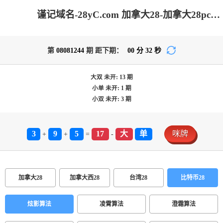
谨记域名-28yC.com 加拿大28-加拿大28pc预测结果查询|加拿大28结果查询预测|pc28加拿大官网|加拿大28开奖结果预测官网在线
第
08081244
期 距下期：
00
分
32
秒
大双
未开:
13
期
小单
未开:
1
期
小双
未开:
3
期
3
9
5
17
大
单
咪牌
+
+
=
-
加拿大28
加拿大西28
台湾28
比特币28
炫影算法
凌霄算法
澄霜算法