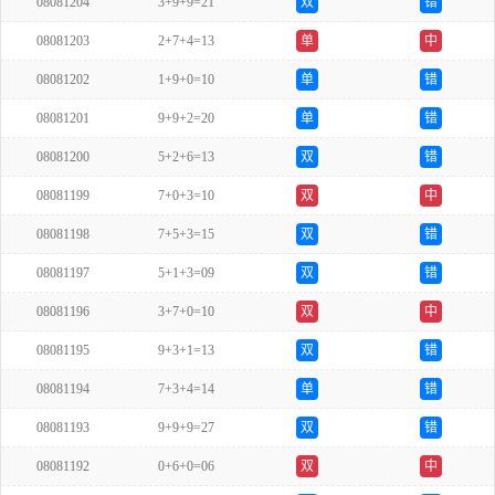
08081204
3+9+9=21
双
错
08081203
2+7+4=13
单
中
08081202
1+9+0=10
单
错
08081201
9+9+2=20
单
错
08081200
5+2+6=13
双
错
08081199
7+0+3=10
双
中
08081198
7+5+3=15
双
错
08081197
5+1+3=09
双
错
08081196
3+7+0=10
双
中
08081195
9+3+1=13
双
错
08081194
7+3+4=14
单
错
08081193
9+9+9=27
双
错
08081192
0+6+0=06
双
中