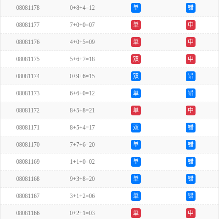
08081178
0+8+4=12
单
错
08081177
7+0+0=07
单
中
08081176
4+0+5=09
单
中
08081175
5+6+7=18
双
中
08081174
0+9+6=15
双
错
08081173
6+6+0=12
单
错
08081172
8+5+8=21
单
中
08081171
8+5+4=17
双
错
08081170
7+7+6=20
单
错
08081169
1+1+0=02
单
错
08081168
9+3+8=20
单
错
08081167
3+1+2=06
单
错
08081166
0+2+1=03
单
中