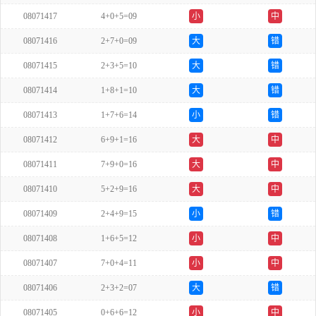
08071417
4+0+5=09
小
中
08071416
2+7+0=09
大
错
08071415
2+3+5=10
大
错
08071414
1+8+1=10
大
错
08071413
1+7+6=14
小
错
08071412
6+9+1=16
大
中
08071411
7+9+0=16
大
中
08071410
5+2+9=16
大
中
08071409
2+4+9=15
小
错
08071408
1+6+5=12
小
中
08071407
7+0+4=11
小
中
08071406
2+3+2=07
大
错
08071405
0+6+6=12
小
中