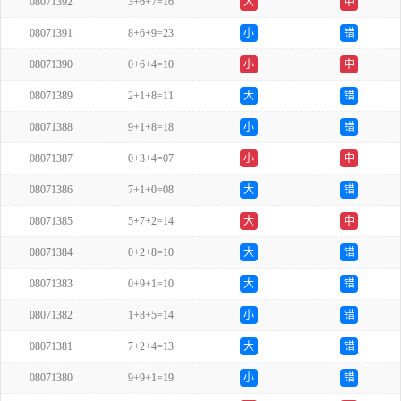
08071392
3+6+7=16
大
中
08071391
8+6+9=23
小
错
08071390
0+6+4=10
小
中
08071389
2+1+8=11
大
错
08071388
9+1+8=18
小
错
08071387
0+3+4=07
小
中
08071386
7+1+0=08
大
错
08071385
5+7+2=14
大
中
08071384
0+2+8=10
大
错
08071383
0+9+1=10
大
错
08071382
1+8+5=14
小
错
08071381
7+2+4=13
大
错
08071380
9+9+1=19
小
错