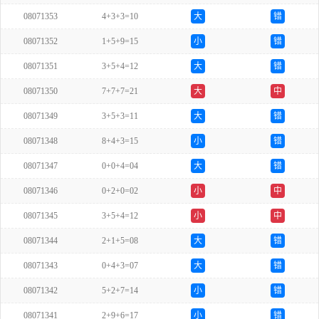
08071353
4+3+3=10
大
错
08071352
1+5+9=15
小
错
08071351
3+5+4=12
大
错
08071350
7+7+7=21
大
中
08071349
3+5+3=11
大
错
08071348
8+4+3=15
小
错
08071347
0+0+4=04
大
错
08071346
0+2+0=02
小
中
08071345
3+5+4=12
小
中
08071344
2+1+5=08
大
错
08071343
0+4+3=07
大
错
08071342
5+2+7=14
小
错
08071341
2+9+6=17
小
错