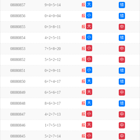
大
08080857
9+0+5=14
殺
错
双
小
08080856
0+4+0=04
殺
错
双
大
08080855
0+3+8=11
殺
中
单
小
08080854
4+2+5=11
殺
错
单
小
08080853
7+5+8=20
殺
中
单
小
08080852
5+5+2=12
殺
中
单
小
08080851
0+2+9=11
殺
错
单
大
08080850
6+7+4=17
殺
错
单
大
08080849
6+5+6=17
殺
中
双
大
08080848
8+6+3=17
殺
错
单
小
08080847
4+2+7=13
殺
中
双
大
08080846
1+7+5=13
殺
中
单
小
08080845
5+2+7=14
殺
中