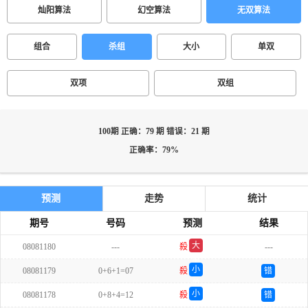
灿阳算法
幻空算法
无双算法
组合
杀组
大小
单双
双项
双组
100期 正确：79 期 错误：21 期
正确率：79%
预测
走势
统计
期号
号码
预测
结果
大
08081180
---
殺
---
单
小
08081179
0+6+1=07
殺
错
单
小
08081178
0+8+4=12
殺
错
双