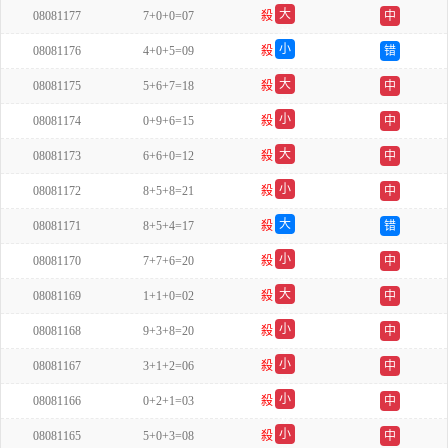
大
08081177
7+0+0=07
殺
中
单
小
08081176
4+0+5=09
殺
错
单
大
08081175
5+6+7=18
殺
中
单
小
08081174
0+9+6=15
殺
中
单
大
08081173
6+6+0=12
殺
中
单
小
08081172
8+5+8=21
殺
中
单
大
08081171
8+5+4=17
殺
错
单
小
08081170
7+7+6=20
殺
中
单
大
08081169
1+1+0=02
殺
中
单
小
08081168
9+3+8=20
殺
中
单
小
08081167
3+1+2=06
殺
中
单
小
08081166
0+2+1=03
殺
中
双
小
08081165
5+0+3=08
殺
中