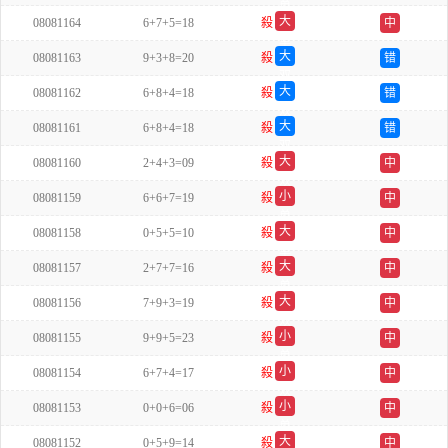
单
大
08081164
6+7+5=18
殺
中
单
大
08081163
9+3+8=20
殺
错
双
大
08081162
6+8+4=18
殺
错
双
大
08081161
6+8+4=18
殺
错
双
大
08081160
2+4+3=09
殺
中
双
小
08081159
6+6+7=19
殺
中
单
大
08081158
0+5+5=10
殺
中
单
大
08081157
2+7+7=16
殺
中
单
大
08081156
7+9+3=19
殺
中
双
小
08081155
9+9+5=23
殺
中
单
小
08081154
6+7+4=17
殺
中
双
小
08081153
0+0+6=06
殺
中
单
大
08081152
0+5+9=14
殺
中