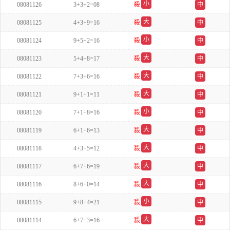
小
08081126
3+3+2=08
殺
中
单
大
08081125
4+3+9=16
殺
中
单
小
08081124
9+5+2=16
殺
中
单
大
08081123
5+4+8=17
殺
中
双
大
08081122
7+3+6=16
殺
中
单
大
08081121
9+1+1=11
殺
中
双
小
08081120
7+1+8=16
殺
中
单
大
08081119
6+1+6=13
殺
中
双
大
08081118
4+3+5=12
殺
中
双
大
08081117
6+7+6=19
殺
中
双
大
08081116
8+6+0=14
殺
中
单
小
08081115
9+8+4=21
殺
中
双
大
08081114
6+7+3=16
殺
中
单