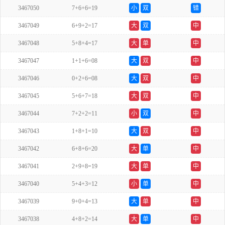
3467050
7+6+6=19
小
双
错
3467049
6+9+2=17
大
双
中
3467048
5+8+4=17
大
单
中
3467047
1+1+6=08
大
双
中
3467046
0+2+6=08
大
双
中
3467045
5+6+7=18
大
双
中
3467044
7+2+2=11
小
双
中
3467043
1+8+1=10
大
双
中
3467042
6+8+6=20
大
单
中
3467041
2+9+8=19
大
单
中
3467040
5+4+3=12
小
单
中
3467039
9+0+4=13
大
单
中
3467038
4+8+2=14
大
单
中