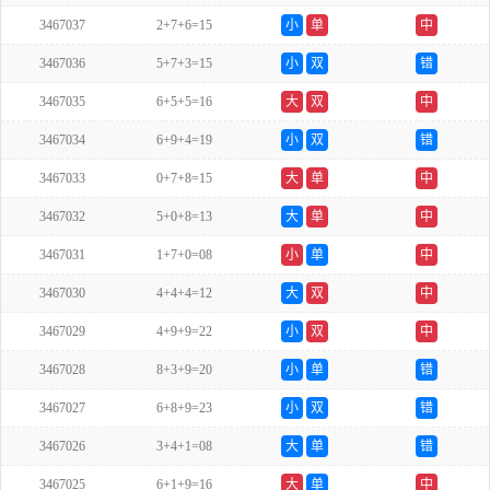
3467037
2+7+6=15
小
单
中
3467036
5+7+3=15
小
双
错
3467035
6+5+5=16
大
双
中
3467034
6+9+4=19
小
双
错
3467033
0+7+8=15
大
单
中
3467032
5+0+8=13
大
单
中
3467031
1+7+0=08
小
单
中
3467030
4+4+4=12
大
双
中
3467029
4+9+9=22
小
双
中
3467028
8+3+9=20
小
单
错
3467027
6+8+9=23
小
双
错
3467026
3+4+1=08
大
单
错
3467025
6+1+9=16
大
单
中