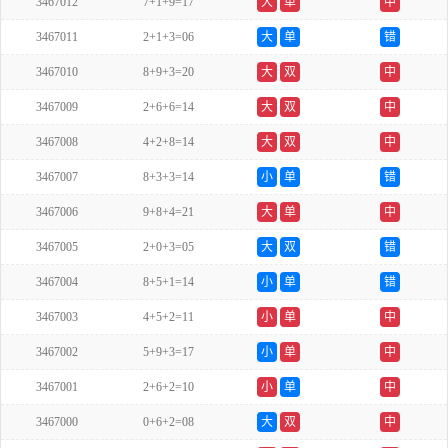
3467012
7+1+9=17
大
单
中
3467011
2+1+3=06
大
单
错
3467010
8+9+3=20
大
双
中
3467009
2+6+6=14
大
双
中
3467008
4+2+8=14
大
双
中
3467007
8+3+3=14
小
单
错
3467006
9+8+4=21
大
单
中
3467005
2+0+3=05
大
双
错
3467004
8+5+1=14
小
单
错
3467003
4+5+2=11
小
单
中
3467002
5+9+3=17
小
单
中
3467001
2+6+2=10
小
单
中
3467000
0+6+2=08
大
双
中