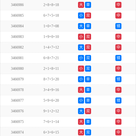
3466986
2+8+8=18
大
单
中
3466985
6+7+5=18
小
双
中
3466984
1+0+7=08
大
单
错
3466983
1+9+0=10
小
双
中
3466982
1+4+7=12
大
双
中
3466981
6+8+7=21
小
双
错
3466980
2+1+8=11
小
双
中
3466979
8+7+5=20
小
单
错
3466978
3+4+9=16
大
单
中
3466977
5+9+6=20
小
单
错
3466976
9+1+2=12
大
双
中
3466975
7+6+1=14
大
单
中
3466974
6+3+6=15
大
双
中