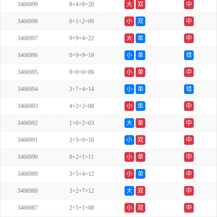
3466999
8+4+8=20
大
双
中
3466998
6+1+2=09
小
双
中
3466997
9+9+4=22
大
单
中
3466996
0+9+9=18
小
单
错
3466995
9+0+0=09
小
单
中
3466994
3+7+4=14
小
单
错
3466993
4+2+2=08
小
单
中
3466992
1+0+2=03
大
单
中
3466991
2+5+9=16
小
双
中
3466990
8+2+1=11
小
单
中
3466989
3+5+4=12
小
单
中
3466988
3+2+7=12
大
双
中
3466987
2+5+1=08
小
双
中