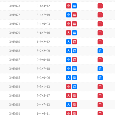
3466973
0+8+4=12
小
单
中
3466972
8+4+7=19
小
单
中
3466971
2+1+0=03
小
单
中
3466970
3+6+7=16
大
单
中
3466969
1+9+2=12
大
双
中
3466968
5+2+2=09
大
双
错
3466967
0+9+9=18
小
双
中
3466966
8+3+7=18
小
单
错
3466965
3+3+0=06
大
单
错
3466964
7+5+1=13
小
双
中
3466963
5+7+5=17
大
单
中
3466962
2+4+7=13
大
单
中
3466961
1+4+6=11
小
单
中