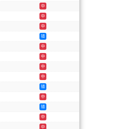
中
中
中
错
中
中
中
中
错
中
错
中
中