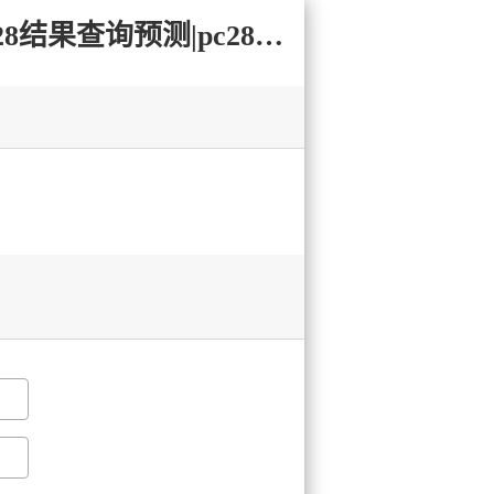
谨记域名-28yC.com 加拿大28-加拿大28pc预测结果查询|加拿大28结果查询预测|pc28加拿大官网|加拿大28开奖结果预测官网在线