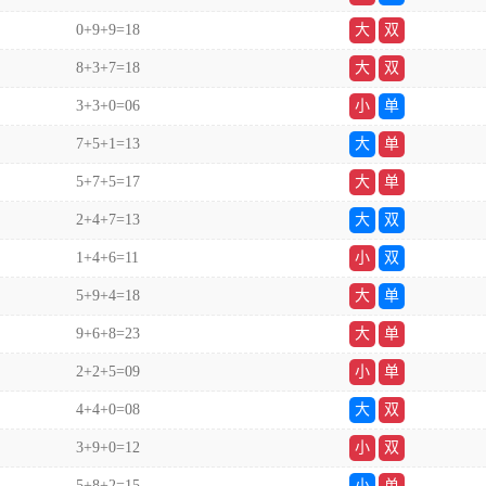
0+9+9=18
大
双
8+3+7=18
大
双
3+3+0=06
小
单
7+5+1=13
大
单
5+7+5=17
大
单
2+4+7=13
大
双
1+4+6=11
小
双
5+9+4=18
大
单
9+6+8=23
大
单
2+2+5=09
小
单
4+4+0=08
大
双
3+9+0=12
小
双
5+8+2=15
小
单