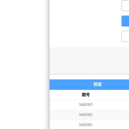
预测
期号
3466983
3466982
3466981