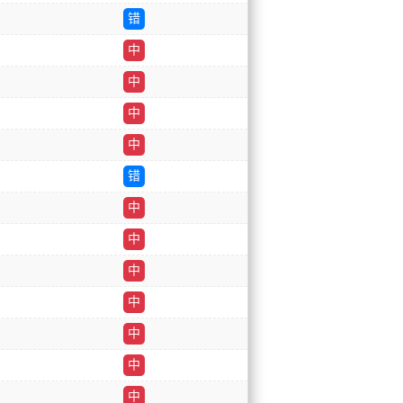
错
中
中
中
中
错
中
中
中
中
中
中
中