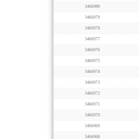
3466980
3466979
3466978
3466977
3466976
3466975
3466974
3466973
3466972
3466971
3466970
3466969
3466968