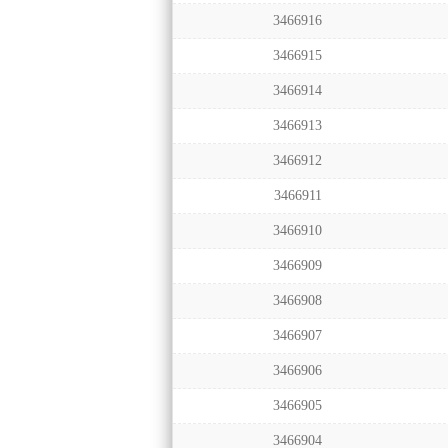
3466916
3466915
3466914
3466913
3466912
3466911
3466910
3466909
3466908
3466907
3466906
3466905
3466904