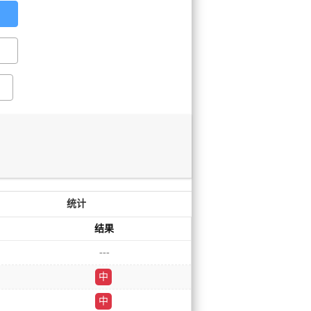
统计
结果
---
中
中