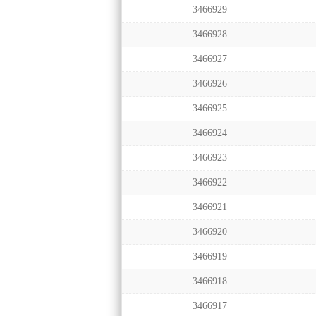
3466929
3466928
3466927
3466926
3466925
3466924
3466923
3466922
3466921
3466920
3466919
3466918
3466917