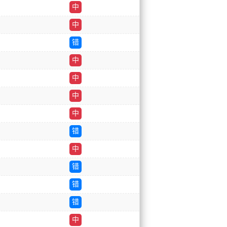
中
中
错
中
中
中
中
错
中
错
错
错
中