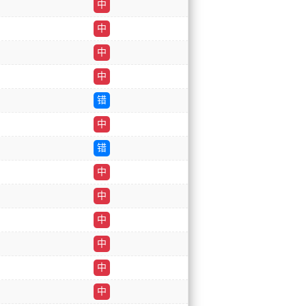
中
中
中
中
错
中
错
中
中
中
中
中
中