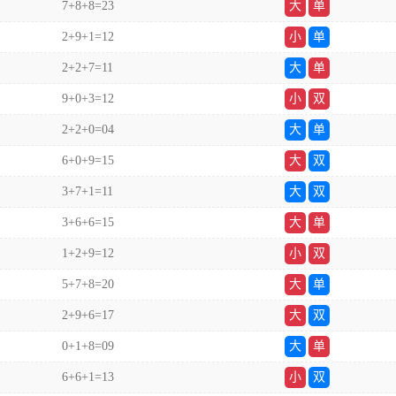
7+8+8=23
大
单
2+9+1=12
小
单
2+2+7=11
大
单
9+0+3=12
小
双
2+2+0=04
大
单
6+0+9=15
大
双
3+7+1=11
大
双
3+6+6=15
大
单
1+2+9=12
小
双
5+7+8=20
大
单
2+9+6=17
大
双
0+1+8=09
大
单
6+6+1=13
小
双