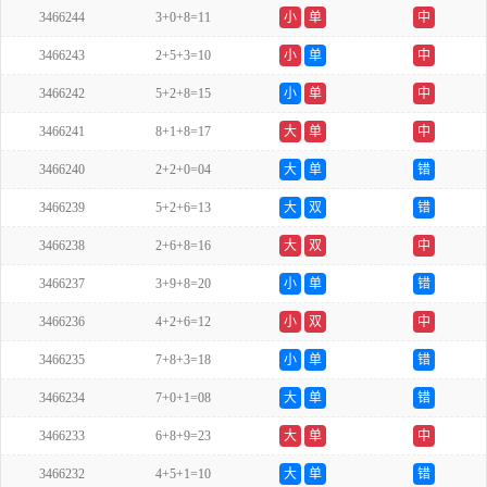
3466244
3+0+8=11
小
单
中
3466243
2+5+3=10
小
单
中
3466242
5+2+8=15
小
单
中
3466241
8+1+8=17
大
单
中
3466240
2+2+0=04
大
单
错
3466239
5+2+6=13
大
双
错
3466238
2+6+8=16
大
双
中
3466237
3+9+8=20
小
单
错
3466236
4+2+6=12
小
双
中
3466235
7+8+3=18
小
单
错
3466234
7+0+1=08
大
单
错
3466233
6+8+9=23
大
单
中
3466232
4+5+1=10
大
单
错