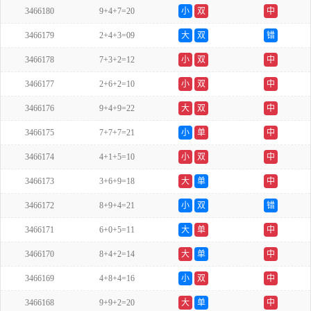
3466180
9+4+7=20
小
双
中
3466179
2+4+3=09
大
双
错
3466178
7+3+2=12
小
双
中
3466177
2+6+2=10
小
双
中
3466176
9+4+9=22
大
双
中
3466175
7+7+7=21
小
单
中
3466174
4+1+5=10
小
双
中
3466173
3+6+9=18
大
单
中
3466172
8+9+4=21
小
双
错
3466171
6+0+5=11
大
单
中
3466170
8+4+2=14
大
单
中
3466169
4+8+4=16
小
双
中
3466168
9+9+2=20
大
单
中