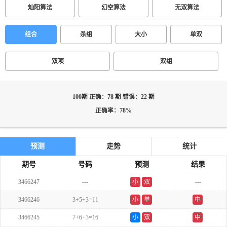
灿阳算法
幻空算法
无双算法
组合
杀组
大小
单双
双项
双组
100期 正确：78 期 错误：22 期
正确率：78%
预测
走势
统计
期号
号码
预测
结果
3466247
---
小
双
---
3466246
3+5+3=11
小
单
中
3466245
7+6+3=16
小
双
中