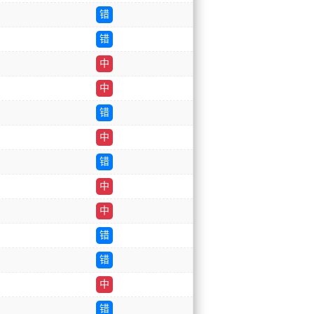
错
错
中
中
错
中
错
中
中
错
错
中
错