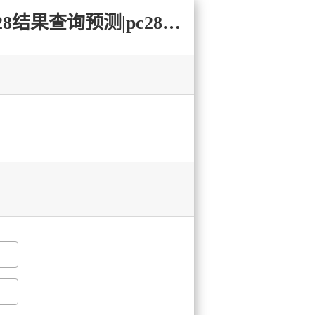
谨记域名-28yC.com 加拿大28-加拿大28pc预测结果查询|加拿大28结果查询预测|pc28加拿大官网|加拿大28开奖结果预测官网在线