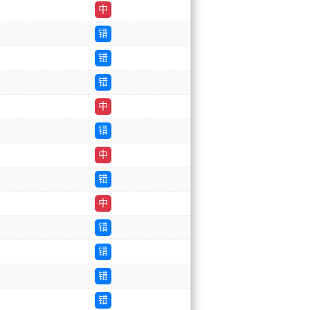
中
错
错
错
中
错
中
错
中
错
错
错
错