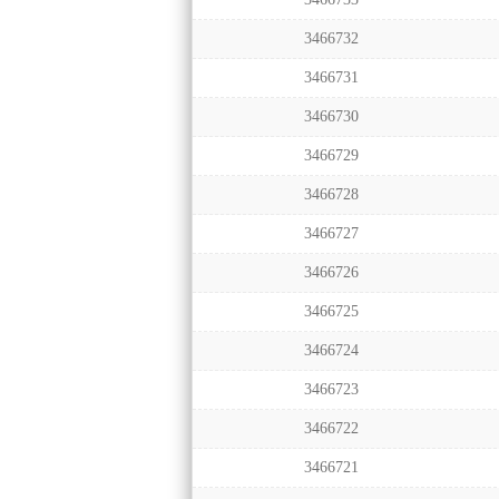
3466732
3466731
3466730
3466729
3466728
3466727
3466726
3466725
3466724
3466723
3466722
3466721