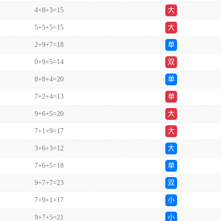
4+8+3=15
大
5+5+5=15
大
2+9+7=18
单
0+9+5=14
双
8+8+4=20
单
7+2+4=13
单
9+6+5=20
大
7+1+9=17
大
3+6+3=12
大
7+6+5=18
单
9+7+7=23
双
7+9+1=17
小
9+7+5=21
小