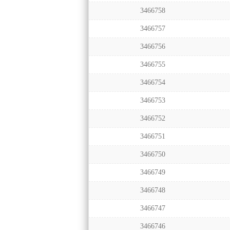
3466758
3466757
3466756
3466755
3466754
3466753
3466752
3466751
3466750
3466749
3466748
3466747
3466746