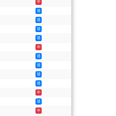
中
错
错
错
错
中
错
错
错
错
中
错
中