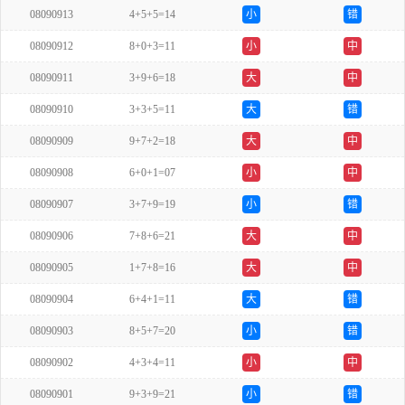
08090913
4+5+5=14
小
错
08090912
8+0+3=11
小
中
08090911
3+9+6=18
大
中
08090910
3+3+5=11
大
错
08090909
9+7+2=18
大
中
08090908
6+0+1=07
小
中
08090907
3+7+9=19
小
错
08090906
7+8+6=21
大
中
08090905
1+7+8=16
大
中
08090904
6+4+1=11
大
错
08090903
8+5+7=20
小
错
08090902
4+3+4=11
小
中
08090901
9+3+9=21
小
错