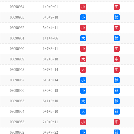
08090964
1+0+0=01
小
中
08090963
3+6+9=18
小
错
08090962
5+2+4=11
小
中
08090961
1+1+4=06
大
错
08090960
1+7+3=11
小
中
08090959
8+2+8=18
大
中
08090958
5+7+2=14
大
中
08090957
6+3+5=14
小
错
08090956
3+9+6=18
小
错
08090955
6+1+3=10
大
错
08090954
0+1+9=10
大
错
08090953
2+9+0=11
小
中
08090952
6+9+7=22
小
错