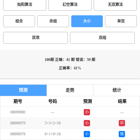
灿阳算法
幻空算法
无双算法
组合
杀组
大小
单双
双项
双组
100期 正确：41 期 错误：59 期
正确率：41%
预测
走势
统计
期号
号码
预测
结果
08090980
---
小
---
单
08090979
5+3+2=10
小
中
08090978
8+1+9=18
小
错