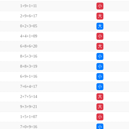
1+9+1=11
小
2+9+6=17
大
0+2+3=05
大
4+4+1=09
小
6+8+6=20
大
8+5+3=16
小
8+8+3=19
小
6+9+1=16
小
7+6+4=17
小
2+7+5=14
大
9+3+9=21
大
1+5+1=07
小
7+0+9=16
小