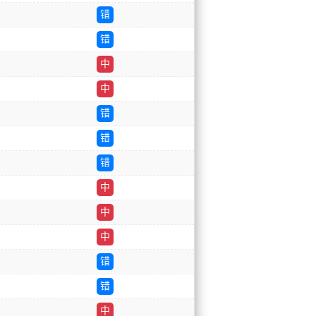
错
错
中
中
错
错
错
中
中
中
错
错
中