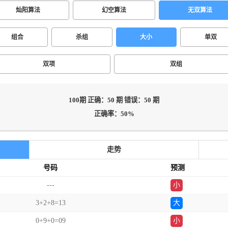
灿阳算法
幻空算法
无双算法
组合
杀组
大小
单双
双项
双组
100期 正确：50 期 错误：50 期
正确率：50%
走势
号码
预测
---
小
单
3+2+8=13
大
0+9+0=09
小