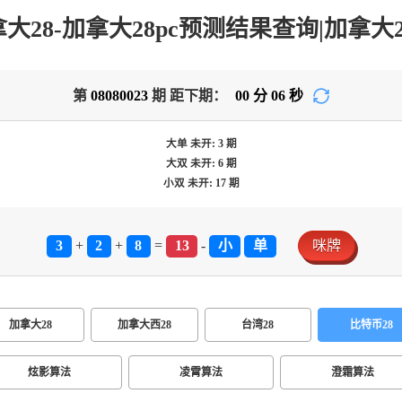
第
08080023
期 距下期：
00
分
06
秒
大单
未开:
3
期
大双
未开:
6
期
小双
未开:
17
期
3
+
2
+
8
=
13
-
小
单
咪牌
加拿大28
加拿大西28
台湾28
比特币28
炫影算法
凌霄算法
澄霜算法