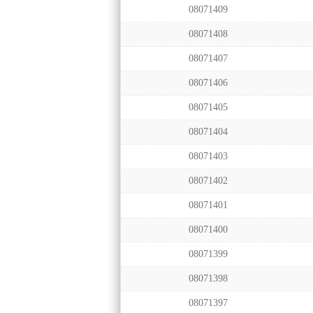
08071409
08071408
08071407
08071406
08071405
08071404
08071403
08071402
08071401
08071400
08071399
08071398
08071397