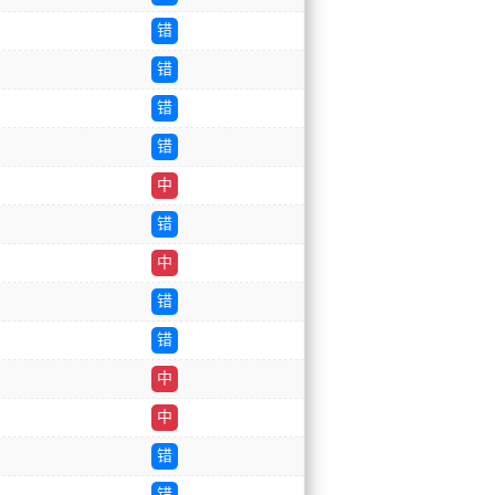
错
错
错
错
中
错
中
错
错
中
中
错
错