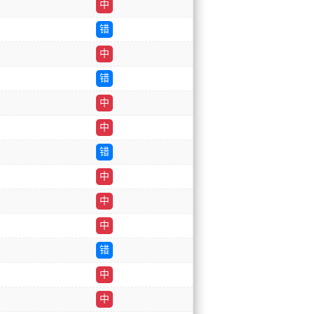
中
错
中
错
中
中
错
中
中
中
错
中
中