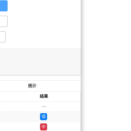
统计
结果
---
错
中